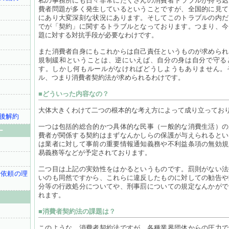
私の事務所にも日々非常にたくさんの消費者トラブルが持ち込
費者問題が多く発生しているということですが、全国的に見て
にあり大変深刻な状況にあります。そしてこのトラブルの内だ
でが「契約」に関するトラブルとなっております。つまり、今
題に対する対抗手段が必要なわけです。
また消費者自身にもこれからは自己責任というものが求められ
規制緩和ということは、逆にいえば、自分の身は自分で守る
す。しかし何もルールがなければどうしようもありません。
ル、つまり消費者契約法が求められるわけです。
■どういった内容なの？
大体大きくわけて二つの根本的な考え方によって成り立ってお
後解約
一つは包括的総合的かつ具体的な民事（一般的な消費生活）の
ー
費者が関係する契約はまずなんかしらの保護が与えられるとい
は業者に対して事前の重要情報通知義務や不利益条項の無効規
易義務等などが予定されております。
二つ目は上記の実効性をはかるというものです。罰則がない法
行依頼の理
いのも同然ですから、これらに違反したものに対しての勧告や
分等の行政処分についてや、刑事罰についての規定なんかがで
れます。
■消費者契約法の課題は？
このような、消費者契約法ですが、各種業界団体からの圧力で