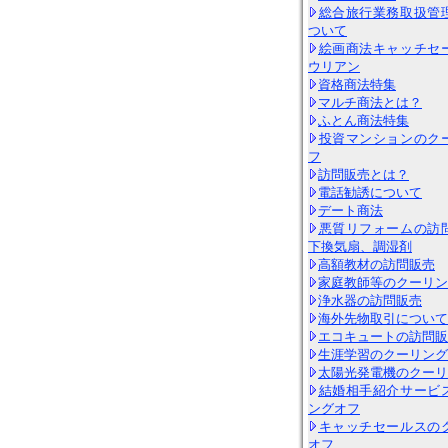
総合旅行業務取扱管
ついて
絵画商法キャッチセ
ウリアン
資格商法特集
マルチ商法とは？
ふとん商法特集
投資マンションのク
フ
訪問販売とは？
電話勧誘について
デート商法
悪質リフォームの訪
下換気扇、調湿剤
高額教材の訪問販売
家庭教師等のクーリン
浄水器の訪問販売
海外先物取引について
エコキュートの訪問販
生涯学習のクーリング
太陽光発電機のクーリ
結婚相手紹介サービ
ングオフ
キャッチセールスの
オフ