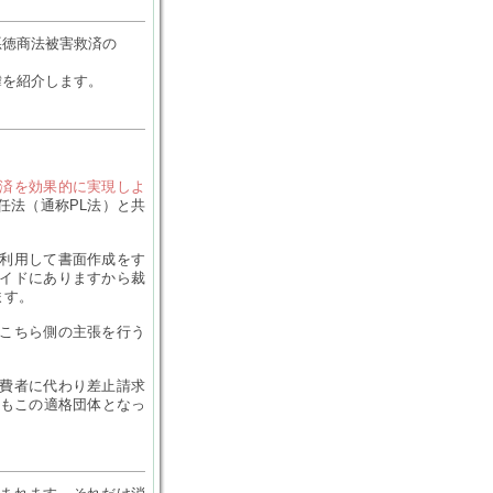
悪徳商法被害救済の
緯を紹介します。
済を効果的に実現しよ
任法（通称PL法）と共
利用して書面作成をす
イドにありますから裁
ます。
こちら側の主張を行う
費者に代わり差止請求
もこの適格団体となっ