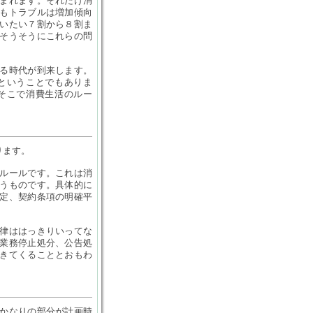
まれます。それだけ消
もトラブルは増加傾向
いたい７割から８割ま
そうそうにこれらの問
る時代が到来します。
ということでもありま
そこで消費生活のルー
ります。
ルールです。これは消
うものです。具体的に
定、契約条項の明確平
律ははっきりいってな
業務停止処分、公告処
きてくることとおもわ
かなりの部分が計画時