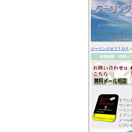
よくわかるクーリン
あなたの笑顔が見たい
これからも悪徳商法と
クーリングオフＴＯＰ
各種相談・依頼メ
すでに
ウンロ
ーリン
ドブッ
メール
にプレ