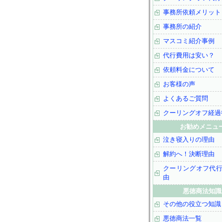
事務所依頼メリット
事務所の紹介
マスコミ紹介事例
代行費用は安い？
依頼料金について
お客様の声
よくあるご質問
クーリングオフ経過
お勧めメニュ
泣き寝入りの理由
解約へ！決断理由
クーリングオフ代
由
悪徳商法知識
その他の役立つ知識
悪徳商法一覧