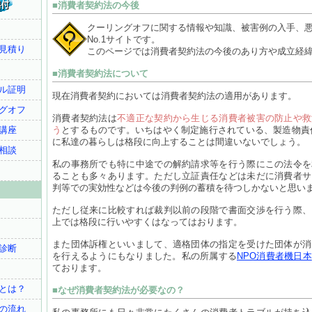
■消費者契約法の今後
クーリングオフに関する情報や知識、被害例の入手、
No.1サイトです。
見積り
このページでは消費者契約法の今後のあり方や成立経
■消費者契約法について
ル証明
現在消費者契約においては消費者契約法の適用があります。
グオフ
消費者契約法は
不適正な契約から生じる消費者被害の防止や救
講座
う
とするものです。いちはやく制定施行されている、製造物責
に私達の暮らしは格段に向上することは間違いないでしょう。
相談
私の事務所でも特に中途での解約請求等を行う際にこの法令を
ることも多々あります。ただし立証責任などは未だに消費者サ
判等での実効性などは今後の判例の蓄積を待つしかないと思い
ただし従来に比較すれば裁判以前の段階で書面交渉を行う際、
上では格段に行いやすくはなってはおります。
また団体訴権といいまして、適格団体の指定を受けた団体が消
診断
を行えるようにもなりました。私の所属する
NPO消費者機日本
ております。
とは？
■なぜ消費者契約法が必要なの？
の流れ