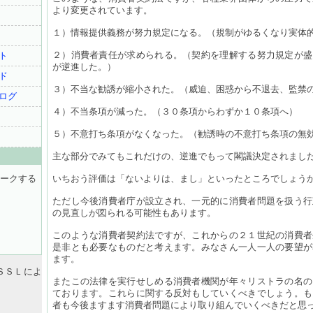
より変更されています。
１）情報提供義務が努力規定になる。（規制がゆるくなり実体
２）消費者責任が求められる。（契約を理解する努力規定が盛
ト
が逆進した。）
ド
３）不当な勧誘が縮小された。（威迫、困惑から不退去、監禁
ログ
４）不当条項が減った。（３０条項からわずか１０条項へ）
５）不意打ち条項がなくなった。（勧誘時の不意打ち条項の無
主な部分でみてもこれだけの、逆進でもって閣議決定されまし
ークする
いちおう評価は「ないよりは、まし」といったところでしょう
ただし今後消費者庁が設立され、一元的に消費者問題を扱う行
の見直しが図られる可能性もあります。
このような消費者契約法ですが、これからの２１世紀の消費者
是非とも必要なものだと考えます。みなさん一人一人の要望が
ます。
ＳＳＬによ
またこの法律を実行せしめる消費者機関が年々リストラの名の
ております。これらに関する反対もしていくべきでしょう。も
者も今後ますます消費者問題により取り組んでいくべきだと思