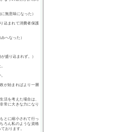
的に無意味になった）
り込まれて消費者保護
のみへなった）
効が盛り込まれず。）
た。
か。
政が始まればより一層
生活を考えた場合は、
非常に大きな力になり
もとに縮小されて行っ
ちろん私のような資格
っております。