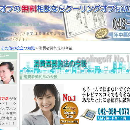
グオフ無料相談へようこそ
から。おかげさまで １９９８年より２７年目。
戦いつづけます。
＞
その他の役立つ知識
＞消費者契約法の今後
ニュー
消費者契約法の今後
2万名
がダ
ード！ 「ク
グオフハン
ク」を無料
相談者全員
ゼント！！