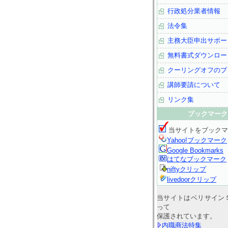
行政処分業者情報
法令集
主務大臣申出サポー
無料書式ダウンロー
クーリングオフのブ
講師要請について
リンク集
ブックマーク
当サイトをブックマ
Yahoo!ブックマーク
Google Bookmarks
はてなブックマーク
niftyクリップ
livedoorクリップ
当サイトはベリサイン
って
保護されています。
内職商法特集