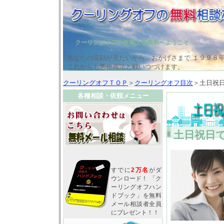
クーリングオフ行政書士事務所へようこそ
あなたの笑顔が見たいから。おかげさまで １９９８
これからも悪徳商法と戦いつづけます。
クーリングオフＴＯＰ
＞
クーリングオフ目次
＞土日祝
各種相談・依頼メニュー
土日祝日
すでに
2万名
がダ
ウンロード！ 「ク
ーリングオフハン
ドブック」を無料
メール相談者全員
にプレゼント！！