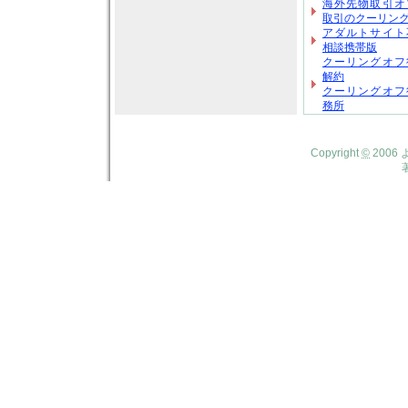
海外先物取引オ
取引のクーリン
アダルトサイト
相談携帯版
クーリングオフ
解約
クーリングオフ
務所
Copyright
©
2006