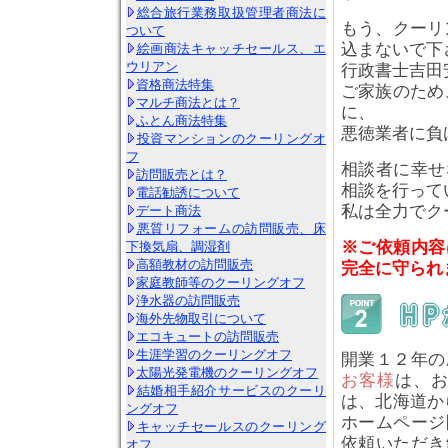
総合旅行業務取扱管理者商法に
もう、クーリ
ついて
込まないで下
絵画商法キャッチセールス、エ
ウリアン
行政書士吉田
資格商法特集
ご家族のため
マルチ商法とは？
に、
ふとん商法特集
悪徳業者に負
投資マンションのクーリングオ
フ
相談者に幸せ
訪問販売とは？
相談を行って
電話勧誘について
私は全力でク
デート商法
悪質リフォームの訪問販売、床
※ご依頼内容
下換気扇、調湿剤
高額教材の訪問販売
完全に守られ
家庭教師等のクーリングオフ
浄水器の訪問販売
海外先物取引について
エコキュートの訪問販売
生涯学習のクーリングオフ
開業１２年の
太陽光発電機のクーリングオフ
お客様
は、
結婚相手紹介サービスのクーリ
は、北海道か
ングオフ
ホームページ
キャッチセールスのクーリング
依頼いただき
オフ