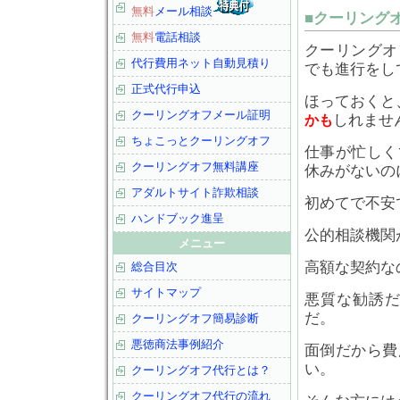
無料
メール相談
■クーリング
無料
電話相談
クーリングオ
代行費用ネット自動見積り
でも進行をし
正式代行申込
ほっておくと
クーリングオフメール証明
しれませ
かも
ちょこっとクーリングオフ
仕事が忙しく
クーリングオフ無料講座
休みがないの
アダルトサイト詐欺相談
初めてで不安
ハンドブック進呈
公的相談機関
メニュー
高額な契約な
総合目次
サイトマップ
悪質な勧誘
だ。
クーリングオフ簡易診断
悪徳商法事例紹介
面倒だから費
い。
クーリングオフ代行とは？
クーリングオフ代行の流れ