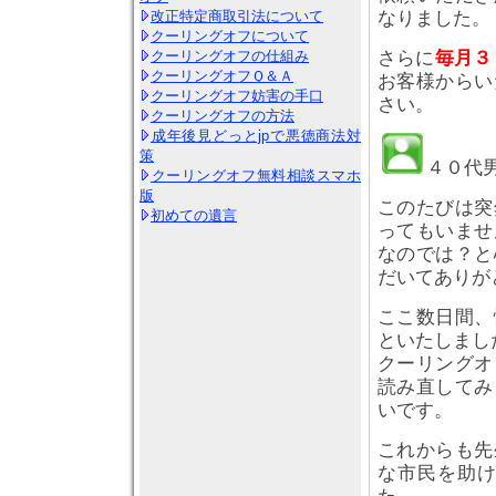
改正特定商取引法について
なりました。
クーリングオフについて
クーリングオフの仕組み
さらに
毎月３
クーリングオフＱ＆Ａ
お客様からい
クーリングオフ妨害の手口
さい。
クーリングオフの方法
成年後見どっとjpで悪徳商法対
策
４０代
クーリングオフ無料相談スマホ
版
このたびは突
初めての遺言
ってもいませ
なのでは？と
だいてありが
ここ数日間、
といたしまし
クーリングオ
読み直してみ
いです。
これからも先
な市民を助