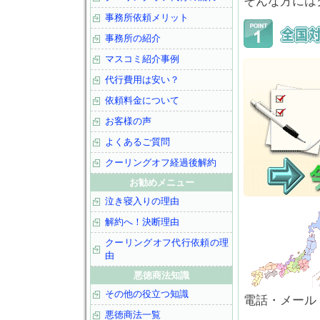
そんな方には
事務所依頼メリット
事務所の紹介
マスコミ紹介事例
代行費用は安い？
依頼料金について
お客様の声
よくあるご質問
クーリングオフ経過後解約
お勧めメニュー
泣き寝入りの理由
解約へ！決断理由
クーリングオフ代行依頼の理
由
悪徳商法知識
その他の役立つ知識
電話・メール
悪徳商法一覧