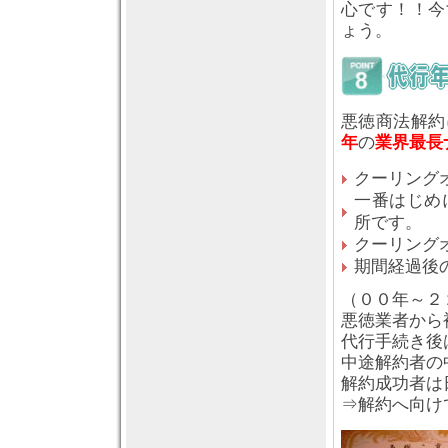
心です！！今
ょう。
悪徳商法解約
年
の
業界最長
クーリング
一番はじめ
所です。
クーリング
期間経過後
（００年～２
悪徳業者から
代行手続き後
中途解約者の
解約成功者は
⇒解約へ向け