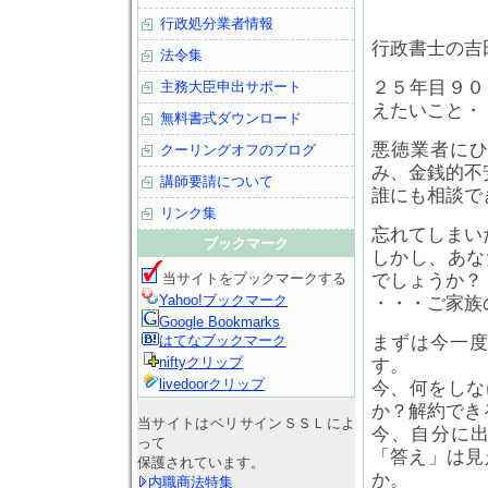
行政処分業者情報
行政書士の吉
法令集
２５年目９０
主務大臣申出サポート
えたいこと・
無料書式ダウンロード
悪徳業者に
クーリングオフのブログ
み、金銭的不
講師要請について
誰にも相談で
リンク集
忘れてしまい
ブックマーク
しかし、あな
当サイトをブックマークする
でしょうか？
Yahoo!ブックマーク
・・・ご家族
Google Bookmarks
はてなブックマーク
まずは今一
niftyクリップ
す。
livedoorクリップ
今、何をしな
か？解約でき
当サイトはベリサインＳＳＬによ
今、自分に
って
「答え」は見
保護されています。
か。
内職商法特集