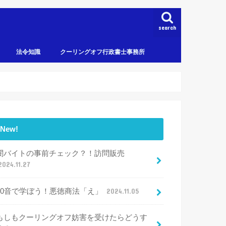
search
法令知識
クーリングオフ行政書士事務所
New!
闇バイトの事前チェック？！訪問販売
2024.11.27
50音で学ぼう！悪徳商法「え」
2024.11.05
もしもクーリングオフ妨害を受けたらどうす