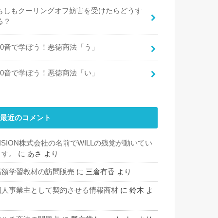
もしもクーリングオフ妨害を受けたらどうす
る？
50音で学ぼう！悪徳商法「う」
50音で学ぼう！悪徳商法「い」
最近のコメント
VISION株式会社の名前でWILLの残党が動いてい
ます。
に
あさ
より
高額学習教材の訪問販売
に
三倉有香
より
個人事業主として契約させる情報商材
に
鈴木
よ
り