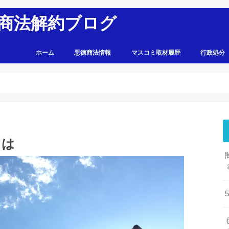
商法解約ブログ
ホーム
悪徳商法情報
マスコミ取材履歴
行政処分
とは