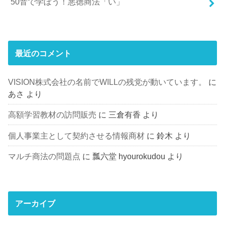
50音で学ぼう！悪徳商法「い」
最近のコメント
VISION株式会社の名前でWILLの残党が動いています。
に
あさ
より
高額学習教材の訪問販売
に
三倉有香
より
個人事業主として契約させる情報商材
に
鈴木
より
マルチ商法の問題点
に
瓢六堂 hyourokudou
より
アーカイブ