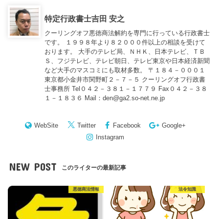
特定行政書士吉田 安之
クーリングオフ悪徳商法解約を専門に行っている行政書士
です。 １９９８年より８２０００件以上の相談を受けて
おります。 大手のテレビ局、ＮＨＫ、日本テレビ、ＴＢ
Ｓ、フジテレビ、テレビ朝日、テレビ東京や日本経済新聞
など大手のマスコミにも取材多数。 〒１８４－０００１
東京都小金井市関野町２－７－５ クーリングオフ行政書
士事務所 Tel０４２－３８１－１７７９ Fax０４２－３８
１－１８３６ Mail：den@ga2.so-net.ne.jp
WebSite
Twitter
Facebook
Google+
Instagram
NEW POST
このライターの最新記事
悪徳商法情報
法令知識