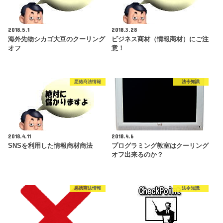
2018.5.1
2018.3.28
海外先物シカゴ大豆のクーリング
ビジネス商材（情報商材）にご注
オフ
意！
悪徳商法情報
法令知識
2018.4.11
2018.4.6
SNSを利用した情報商材商法
プログラミング教室はクーリング
オフ出来るのか？
悪徳商法情報
法令知識