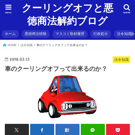
クーリングオフと悪
menu
search
徳商法解約ブログ
ホーム
悪徳商法情報
マスコミ取材履歴
行政処分
法令知識
HOME
法令知識
車のクーリングオフって出来るのか？
2018.03.13
法令知識
車のクーリングオフって出来るのか？