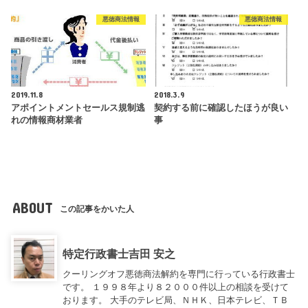
悪徳商法情報
悪徳商法情報
2019.11.8
2018.3.9
アポイントメントセールス規制逃
契約する前に確認したほうが良い
れの情報商材業者
事
ABOUT
この記事をかいた人
特定行政書士吉田 安之
クーリングオフ悪徳商法解約を専門に行っている行政書士
です。 １９９８年より８２０００件以上の相談を受けて
おります。 大手のテレビ局、ＮＨＫ、日本テレビ、ＴＢ