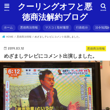
クーリングオフと悪
menu
search
徳商法解約ブログ
ホーム
悪徳商法情報
マスコミ取材履歴
行政処分
法令知識
HOME
悪徳商法情報
めざましテレビにコメント出演しました。
2019.03.12
悪徳商法情報
めざましテレビにコメント出演しました。