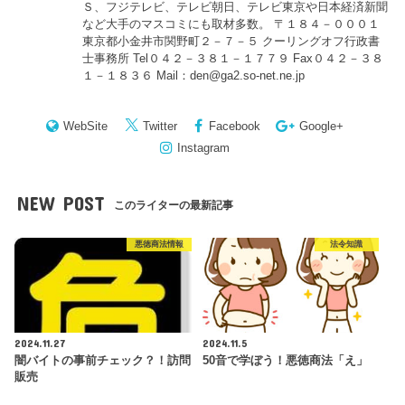
Ｓ、フジテレビ、テレビ朝日、テレビ東京や日本経済新聞
など大手のマスコミにも取材多数。 〒１８４－０００１
東京都小金井市関野町２－７－５ クーリングオフ行政書
士事務所 Tel０４２－３８１－１７７９ Fax０４２－３８
１－１８３６ Mail：den@ga2.so-net.ne.jp
WebSite
Twitter
Facebook
Google+
Instagram
NEW POST
このライターの最新記事
悪徳商法情報
法令知識
2024.11.27
2024.11.5
闇バイトの事前チェック？！訪問
50音で学ぼう！悪徳商法「え」
販売