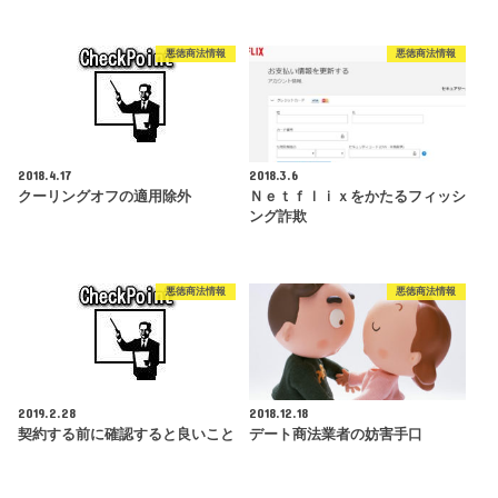
悪徳商法情報
悪徳商法情報
2018.4.17
2018.3.6
クーリングオフの適用除外
Ｎｅｔｆｌｉｘをかたるフィッシ
ング詐欺
悪徳商法情報
悪徳商法情報
2019.2.28
2018.12.18
契約する前に確認すると良いこと
デート商法業者の妨害手口