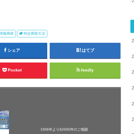
情報商材
特定商取引法
シェア
はてブ
Pocket
feedly
1998年より82000件のご相談