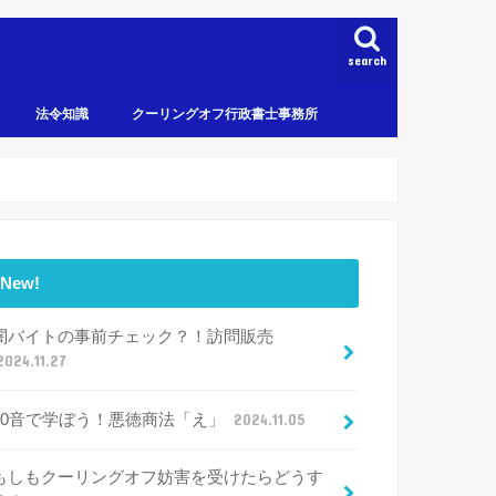
search
法令知識
クーリングオフ行政書士事務所
New!
闇バイトの事前チェック？！訪問販売
2024.11.27
50音で学ぼう！悪徳商法「え」
2024.11.05
もしもクーリングオフ妨害を受けたらどうす