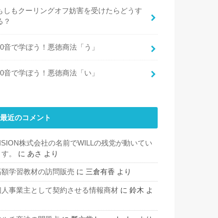
もしもクーリングオフ妨害を受けたらどうす
る？
50音で学ぼう！悪徳商法「う」
50音で学ぼう！悪徳商法「い」
最近のコメント
VISION株式会社の名前でWILLの残党が動いてい
ます。
に
あさ
より
高額学習教材の訪問販売
に
三倉有香
より
個人事業主として契約させる情報商材
に
鈴木
よ
り