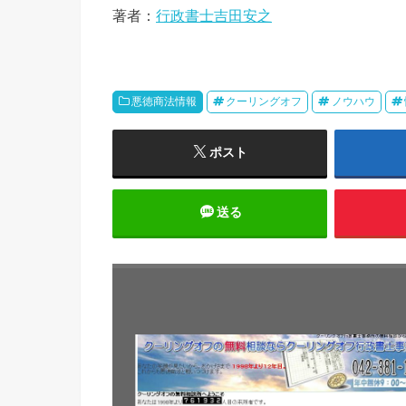
著者：
行政書士吉田安之
悪徳商法情報
クーリングオフ
ノウハウ
ポスト
送る