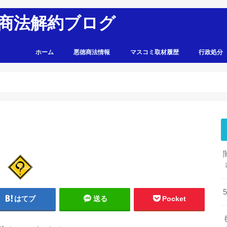
商法解約ブログ
ホーム
悪徳商法情報
マスコミ取材履歴
行政処分
はてブ
送る
Pocket