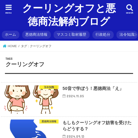
クーリングオフと悪
menu
search
徳商法解約ブログ
ホーム
悪徳商法情報
マスコミ取材履歴
行政処分
法令知識
HOME
タグ : クーリングオフ
クーリングオフ
法令知識
50音で学ぼう！悪徳商法「え」
2024.11.05
悪徳商法情報
もしもクーリングオフ妨害を受けた
らどうする？
2024.09.13