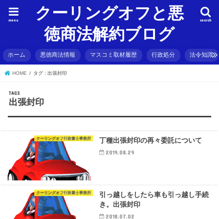
クーリングオフと悪
menu
search
徳商法解約ブログ
ホーム
悪徳商法情報
マスコミ取材履歴
行政処分
法令知識
HOME
タグ : 出張封印
出張封印
クーリングオフ行政書士事務所
丁種出張封印の再々委託について
2019.08.29
クーリングオフ行政書士事務所
引っ越しをしたら車も引っ越し手続
き。出張封印
2018.07.02