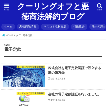
クーリングオフと悪
menu
search
徳商法解約ブログ
ホーム
悪徳商法情報
マスコミ取材履歴
行政処分
法令知識
HOME
タグ : 電子定款
電子定款
クーリングオフ行政書士事務所
株式会社を電子定款認証で設立する
際の備忘録
2018.03.28
クーリングオフ行政書士事務所
会社の電子定款認証を行いました。
2018.03.23