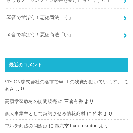
50音で学ぼう！悪徳商法「う」
50音で学ぼう！悪徳商法「い」
最近のコメント
VISION株式会社の名前でWILLの残党が動いています。
に
あさ
より
高額学習教材の訪問販売
に
三倉有香
より
個人事業主として契約させる情報商材
に
鈴木
より
マルチ商法の問題点
に
瓢六堂 hyourokudou
より