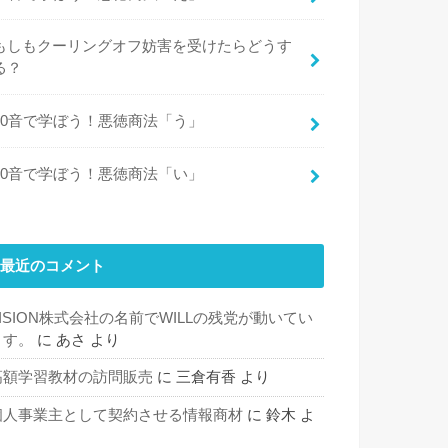
もしもクーリングオフ妨害を受けたらどうす
る？
50音で学ぼう！悪徳商法「う」
50音で学ぼう！悪徳商法「い」
最近のコメント
VISION株式会社の名前でWILLの残党が動いてい
ます。
に
あさ
より
高額学習教材の訪問販売
に
三倉有香
より
個人事業主として契約させる情報商材
に
鈴木
よ
り