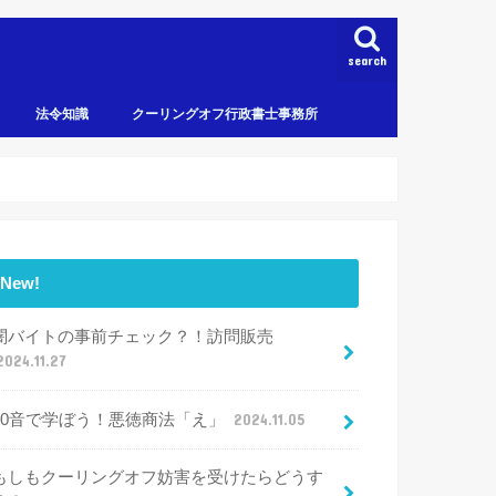
search
法令知識
クーリングオフ行政書士事務所
New!
闇バイトの事前チェック？！訪問販売
2024.11.27
50音で学ぼう！悪徳商法「え」
2024.11.05
もしもクーリングオフ妨害を受けたらどうす