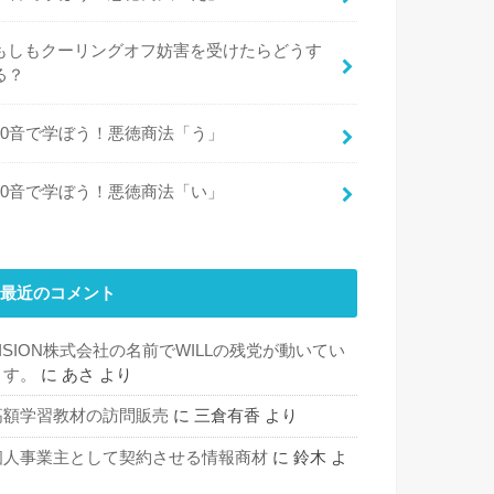
もしもクーリングオフ妨害を受けたらどうす
る？
50音で学ぼう！悪徳商法「う」
50音で学ぼう！悪徳商法「い」
最近のコメント
VISION株式会社の名前でWILLの残党が動いてい
ます。
に
あさ
より
高額学習教材の訪問販売
に
三倉有香
より
個人事業主として契約させる情報商材
に
鈴木
よ
り