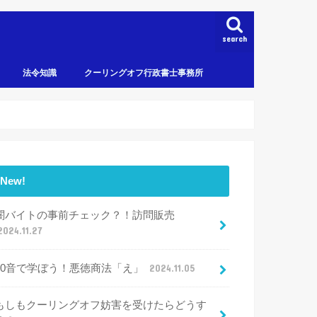
search
法令知識
クーリングオフ行政書士事務所
New!
闇バイトの事前チェック？！訪問販売
2024.11.27
50音で学ぼう！悪徳商法「え」
2024.11.05
もしもクーリングオフ妨害を受けたらどうす