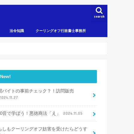
search
法令知識
クーリングオフ行政書士事務所
New!
闇バイトの事前チェック？！訪問販売
2024.11.27
50音で学ぼう！悪徳商法「え」
2024.11.05
もしもクーリングオフ妨害を受けたらどうす