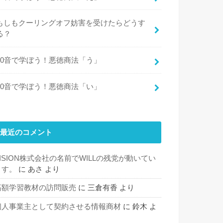
もしもクーリングオフ妨害を受けたらどうす
る？
50音で学ぼう！悪徳商法「う」
50音で学ぼう！悪徳商法「い」
最近のコメント
VISION株式会社の名前でWILLの残党が動いてい
ます。
に
あさ
より
高額学習教材の訪問販売
に
三倉有香
より
個人事業主として契約させる情報商材
に
鈴木
よ
り