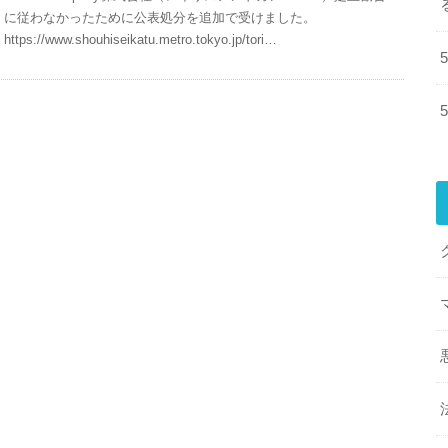
に従わなかったために公表処分を追加で受けました。
https://www.shouhiseikatu.metro.tokyo.jp/tori…