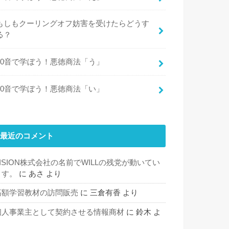
もしもクーリングオフ妨害を受けたらどうす
る？
50音で学ぼう！悪徳商法「う」
50音で学ぼう！悪徳商法「い」
最近のコメント
VISION株式会社の名前でWILLの残党が動いてい
ます。
に
あさ
より
高額学習教材の訪問販売
に
三倉有香
より
個人事業主として契約させる情報商材
に
鈴木
よ
り