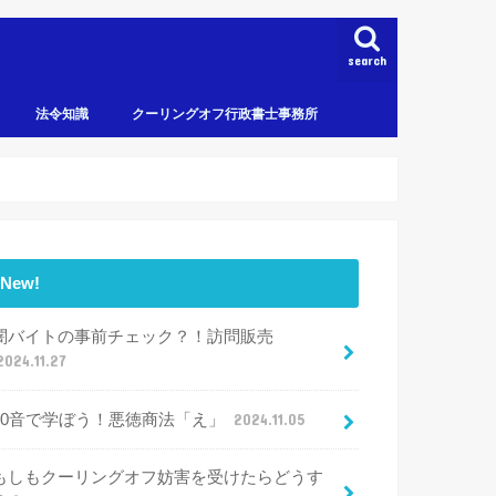
search
法令知識
クーリングオフ行政書士事務所
New!
闇バイトの事前チェック？！訪問販売
2024.11.27
50音で学ぼう！悪徳商法「え」
2024.11.05
もしもクーリングオフ妨害を受けたらどうす