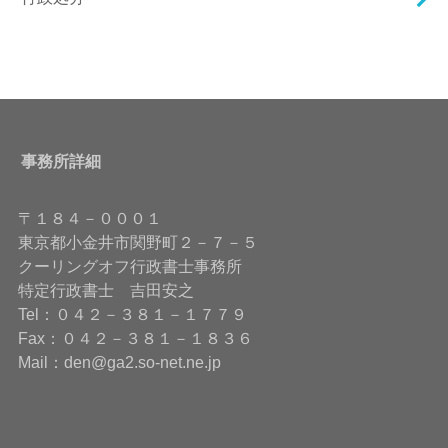
事務所詳細
〒１８４－０００１
東京都小金井市関野町２－７－５
クーリングオフ行政書士事務所
特定行政書士 吉田安之
Tel：０４２－３８１－１７７９
Fax：０４２－３８１－１８３６
Mail：den@ga2.so-net.ne.jp