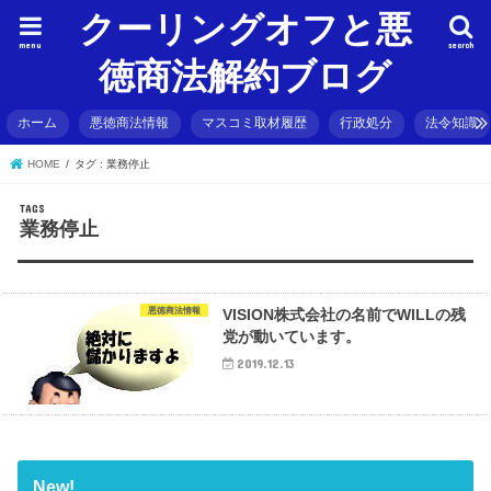
クーリングオフと悪
menu
search
徳商法解約ブログ
ホーム
悪徳商法情報
マスコミ取材履歴
行政処分
法令知識
HOME
タグ : 業務停止
業務停止
悪徳商法情報
VISION株式会社の名前でWILLの残
党が動いています。
2019.12.13
New!