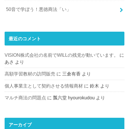
50音で学ぼう！悪徳商法「い」
最近のコメント
VISION株式会社の名前でWILLの残党が動いています。
に
あさ
より
高額学習教材の訪問販売
に
三倉有香
より
個人事業主として契約させる情報商材
に
鈴木
より
マルチ商法の問題点
に
瓢六堂 hyourokudou
より
アーカイブ