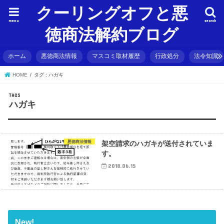
クーリングオフと悪
menu
search
徳商法解約ブログ
ホーム
悪徳商法情報
マスコミ取材履歴
行政処分
法令知識
HOME
タグ : ハガキ
ハガキ
悪徳商法情報
架空請求のハガキが送付されていま
す。
2018.06.15
New!