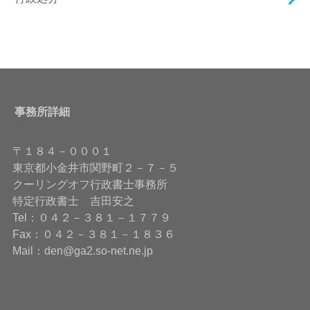
事務所詳細
〒１８４－０００１
東京都小金井市関野町２－７－５
クーリングオフ行政書士事務所
特定行政書士 吉田安之
Tel：０４２－３８１－１７７９
Fax：０４２－３８１－１８３６
Mail：den@ga2.so-net.ne.jp