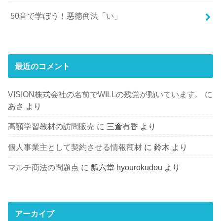
50音で学ぼう！悪徳商法「い」
最近のコメント
VISION株式会社の名前でWILLの残党が動いています。
に
あさ
より
高額学習教材の訪問販売
に
三倉有香
より
個人事業主として契約させる情報商材
に
鈴木
より
マルチ商法の問題点
に
瓢六堂 hyourokudou
より
アーカイブ